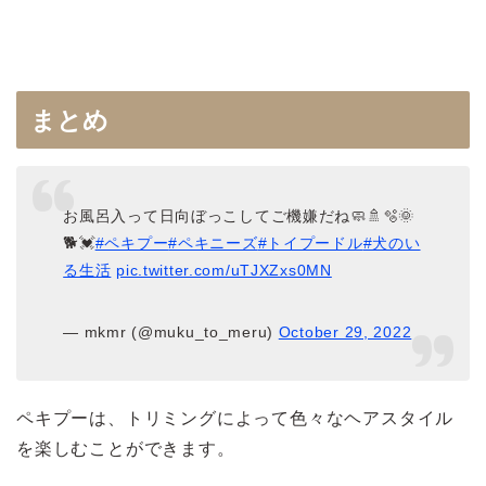
まとめ
お風呂入って日向ぼっこしてご機嫌だね🧼🚿🫧🌞
🐕💓
#ペキプー
#ペキニーズ
#トイプードル
#犬のい
る生活
pic.twitter.com/uTJXZxs0MN
— mkmr (@muku_to_meru)
October 29, 2022
ペキプーは、トリミングによって色々なヘアスタイル
を楽しむことができます。