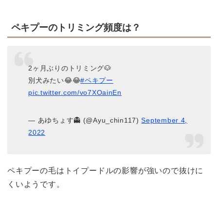
ペキプーのトリミング頻度は？
2ヶ月ぶりのトリミング🐶
別犬みたい😂😂
#ペキプー
pic.twitter.com/vo7XOainEn
— あゆちょす👻 (@Ayu_chin117)
September 4,
2022
ペキプーの毛はトイプードルの影響が強いので抜けに
くいようです。
>>ペキプーは抜け毛が多い？