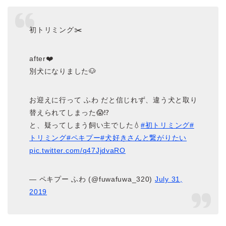
初トリミング✂️
after❤️
別犬になりました🐶
お迎えに行って ふわ だと信じれず、違う犬と取り
替えられてしまった😱⁉️
と、疑ってしまう飼い主でした💧
#初トリミング
#
トリミング
#ペキプー
#犬好きさんと繋がりたい
pic.twitter.com/q47JjdvaRO
— ペキプー ふわ (@fuwafuwa_320)
July 31,
2019