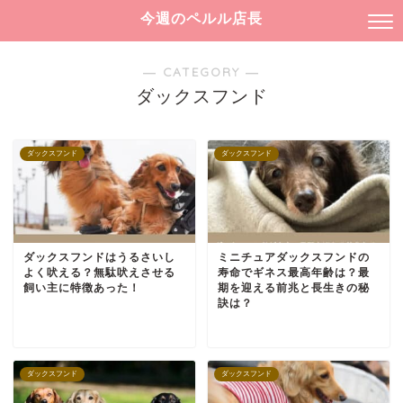
今週のペルル店長
― CATEGORY ―
ダックスフンド
ダックスフンド
ダックスフンド
ダックスフンドはうるさいし
ミニチュアダックスフンドの
よく吠える？無駄吠えさせる
寿命でギネス最高年齢は？最
飼い主に特徴あった！
期を迎える前兆と長生きの秘
訣は？
ダックスフンド
ダックスフンド