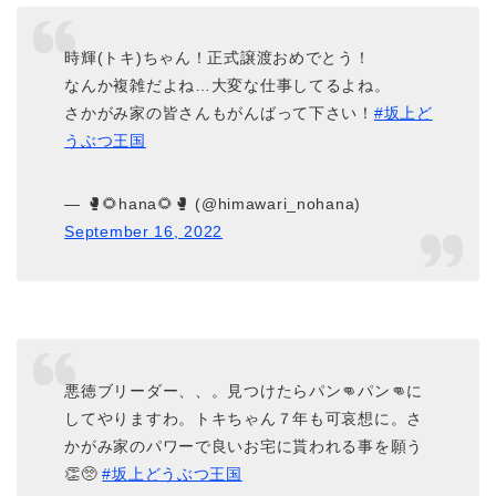
時輝(トキ)ちゃん！正式譲渡おめでとう！
なんか複雑だよね…大変な仕事してるよね。
さかがみ家の皆さんもがんばって下さい！
#坂上ど
うぶつ王国
— 🥊🌻hana🌻🥊 (@himawari_nohana)
September 16, 2022
悪徳ブリーダー、、。見つけたらパン👊パン👊に
してやりますわ。トキちゃん７年も可哀想に。さ
かがみ家のパワーで良いお宅に貰われる事を願う
👏🥺
#坂上どうぶつ王国