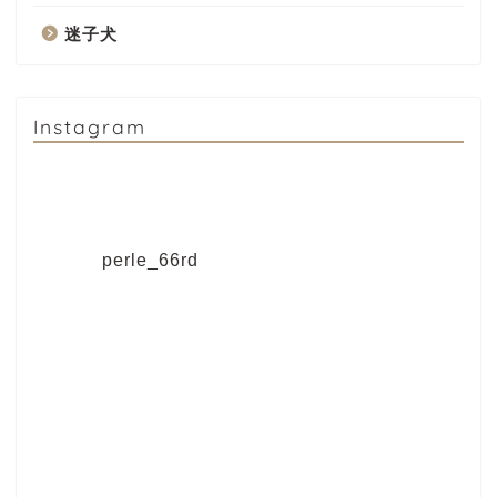
迷子犬
Instagram
perle_66rd