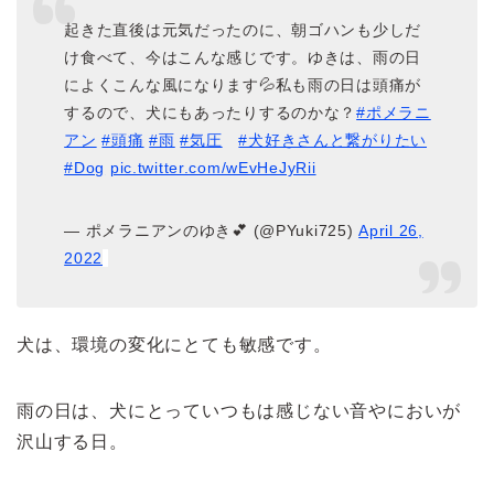
起きた直後は元気だったのに、朝ゴハンも少しだ
け食べて、今はこんな感じです。ゆきは、雨の日
によくこんな風になります💦私も雨の日は頭痛が
するので、犬にもあったりするのかな？
#ポメラニ
アン
#頭痛
#雨
#気圧
#犬好きさんと繋がりたい
#Dog
pic.twitter.com/wEvHeJyRii
— ポメラニアンのゆき💕 (@PYuki725)
April 26,
2022
犬は、環境の変化にとても敏感です。
雨の日は、犬にとっていつもは感じない音やにおいが
沢山する日。