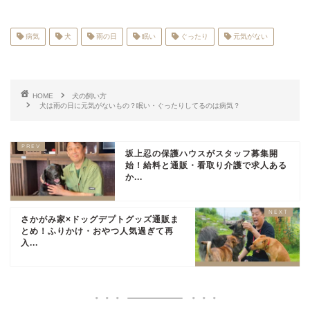
病気
犬
雨の日
眠い
ぐったり
元気がない
HOME
犬の飼い方
犬は雨の日に元気がないもの？眠い・ぐったりしてるのは病気？
坂上忍の保護ハウスがスタッフ募集開
始！給料と通販・看取り介護で求人ある
か...
さかがみ家×ドッグデプトグッズ通販ま
とめ！ふりかけ・おやつ人気過ぎて再
入...