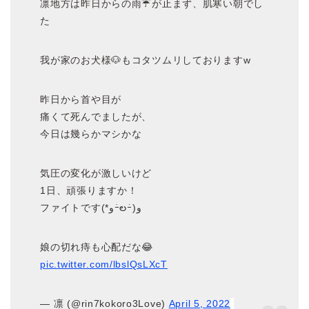
凛地方は昨日からの雨☔が止まず、肌寒い朝でし
た
我が家のお犬様🐶もコタツムリしておりますw
昨日から首や目が
痛くて死んでましたが、
今日は幾らかマシかな
気圧の変化が激しいけど
1日、頑張りますか！
ファイトです(*وｰ̀లｰ́)و
娘の切れ痔も心配だな😂
pic.twitter.com/lbslQsLXcT
— 凛 (@rin7kokoro3Love)
April 5, 2022