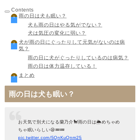
Contents
雨の日は犬も眠い？
犬も雨の日はやる気がでない？
犬は気圧の変化に弱い？
犬が雨の日にぐったりして元気がないのは病
気？
雨の日に犬がぐったりしているのは病気？
雨の日は体力温存している！
まとめ
雨の日は犬も眠い？
お天気で別犬になる蘭乃介🐩雨の日は🌦️めちゃめ
ちゃ眠いらしい😪💤💤
pic.twitter.com/5QnKuQnm25