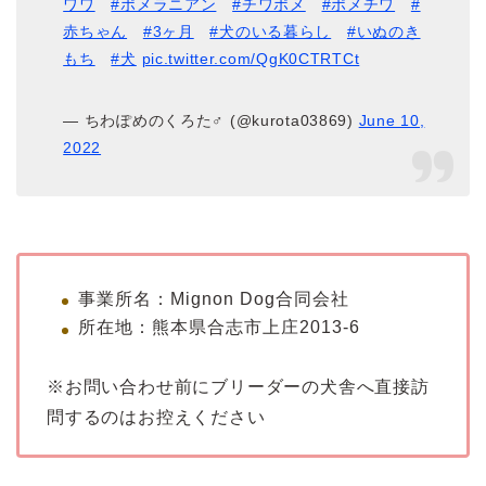
ワワ
#ポメラニアン
#チワポメ
#ポメチワ
#
赤ちゃん
#3ヶ月
#犬のいる暮らし
#いぬのき
もち
#犬
pic.twitter.com/QgK0CTRTCt
— ちわぽめのくろた♂ (@kurota03869)
June 10,
2022
事業所名：Mignon Dog合同会社
所在地：熊本県合志市上庄2013-6
※お問い合わせ前にブリーダーの犬舎へ直接訪
問するのはお控えください