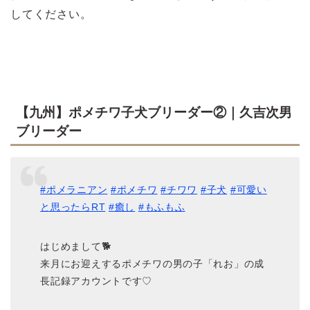
してください。
【九州】ポメチワ子犬ブリーダー②｜久吉次男
ブリーダー
#ポメラニアン
#ポメチワ
#チワワ
#子犬
#可愛い
と思ったらRT
#癒し
#もふもふ
はじめまして🐕
来月にお迎えするポメチワの男の子「れお」の成
長記録アカウントです♡