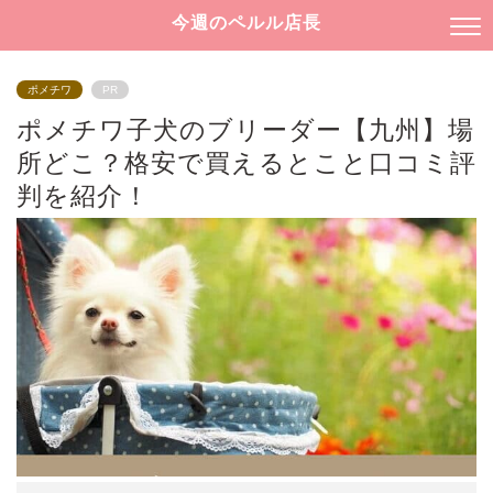
今週のペルル店長
ポメチワ
PR
ポメチワ子犬のブリーダー【九州】場
所どこ？格安で買えるとこと口コミ評
判を紹介！