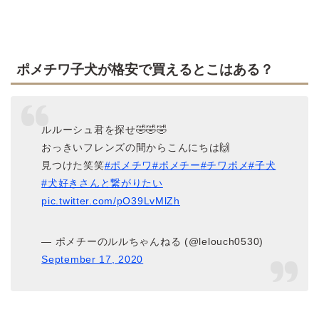
ポメチワ子犬が格安で買えるとこはある？
ルルーシュ君を探せ🤣🤣🤣
おっきいフレンズの間からこんにちは🙌
見つけた笑笑
#ポメチワ
#ポメチー
#チワポメ
#子犬
#犬好きさんと繋がりたい
pic.twitter.com/pO39LvMlZh
— ポメチーのルルちゃんねる (@lelouch0530)
September 17, 2020