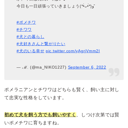
今日も一日頑張っていきましょう(*•̀ᴗ•́*)و ̑̑
#ポメチワ
#チワワ
#犬との暮らし
#犬好きさんと繋がりたい
#犬のいる幸せ
pic.twitter.com/yAgrjVmm2I
— ℳ. (@ma_NIKO1227)
September 6, 2022
ポメラニアンとチワワはどちらも賢く、飼い主に対し
て忠実な性格をしています。
初めて犬を飼う方でも飼いやすく
、しつけ次第では賢
いポメチワに育ちますね。