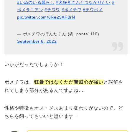
#いぬのいる暮らし
#犬好きさんとつながりたい
#
ポメラニアン
#チワワ
#ポメチワ
#チワポメ
pic.twitter.com/8Re29XFBrN
— ポメチワのぽんたくん (@_ponta1116)
September 6, 2022
いかがだったでしょうか！
ポメチワは、
狂暴ではなくただ警戒心が強い
と誤解さ
れてしまう部分があるんですよね…
性格や特徴もオス・メスあまり変わりがないので、ど
ちらを飼ってもいいと思います！