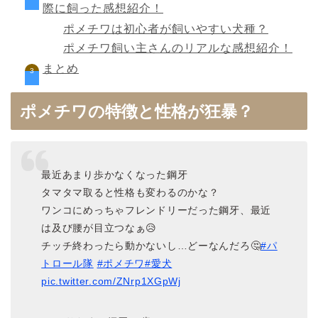
際に飼った感想紹介！
ポメチワは初心者が飼いやすい犬種？
ポメチワ飼い主さんのリアルな感想紹介！
まとめ
ポメチワの特徴と性格が狂暴？
最近あまり歩かなくなった鋼牙
タマタマ取ると性格も変わるのかな？
ワンコにめっちゃフレンドリーだった鋼牙、最近
は及び腰が目立つなぁ😥
チッチ終わったら動かないし…どーなんだろ🤔
#パ
トロール隊
#ポメチワ
#愛犬
pic.twitter.com/ZNrp1XGpWj