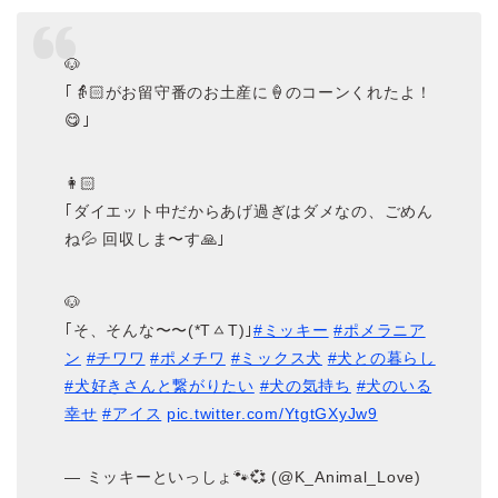
🐶
｢👵🏻がお留守番のお土産に🍦のコーンくれたよ！
😋｣
👩🏻
｢ダイエット中だからあげ過ぎはダメなの、ごめん
ね💦 回収しま〜す🙏｣
🐶
｢そ、そんな〜〜(*TㅿT)｣
#ミッキー
#ポメラニア
ン
#チワワ
#ポメチワ
#ミックス犬
#犬との暮らし
#犬好きさんと繋がりたい
#犬の気持ち
#犬のいる
幸せ
#アイス
pic.twitter.com/YtgtGXyJw9
— ミッキーといっしょ🐾💞 (@K_Animal_Love)