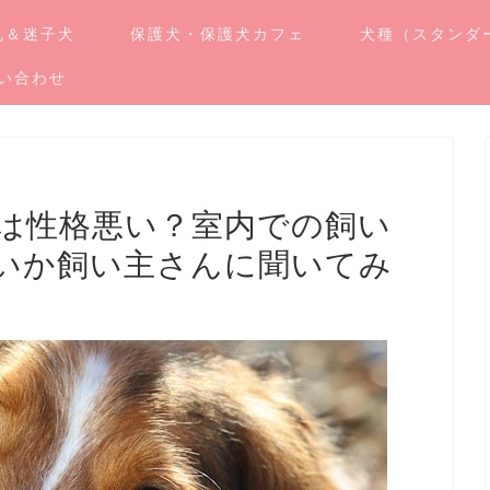
札＆迷子犬
保護犬・保護犬カフェ
犬種（スタンダ
い合わせ
は性格悪い？室内での飼い
いか飼い主さんに聞いてみ