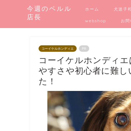
今週のペルル
ホーム
犬迷子
店長
webshop
お問
コーイケルホンディエ
PR
コーイケルホンディエ
やすさや初心者に難し
た！