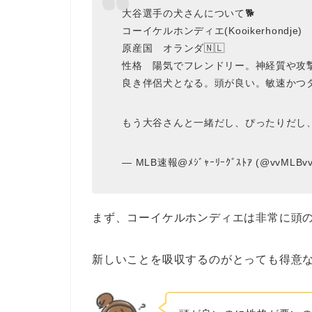
大谷選手の犬さんについて🐕
コーイケルホンディエ(Kooikerhondje)
原産国 オランダ🇳🇱
性格 陽気でフレンドリー。神経質や攻
良き伴侶犬となる。頭が良い。敏速かつ
もう大谷さんと一緒だし、ぴったりだし、可
— MLB速報@ﾒｼﾞｬｰﾘｰｸﾞｽﾄｱ (@vvMLBv
まず、コーイケルホンディエは非常に頭
新しいことを吸収するのがとっても得意