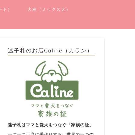
ード）
犬種（ミックス犬）
迷子札のお店Caline（カラン）
迷子札はママと愛犬をつなぐ「家族の証」
一つ一つ丁寧に手作りする、世界で一つの