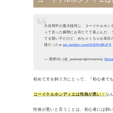
大谷翔平の愛犬様同じ、コーイケルホン
って言った瞬間にお耳たてて喜ぶんだ…
てる賢い子だけど、めちゃくちゃお茶目
様だったw
pic.twitter.com/4rG9jyMzFX
— 限界OL (@_awkwardphoneme)
Nove
初めて犬を飼う方にとって、『初心者で
コーイケルホンディエは性格が悪い
！
な
性格が悪いと言うことは、初心者には飼