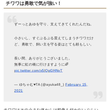
チワワは勇敢で気が強い！
ずーっとあゆを守り、支えてきてくれたんだね。
小さいし、すぐぶるぶる震えてしまうチワワだけ
ど、勇敢で、飼い主を守る姿はとても頼もしい。
長い間、ありがとうございました。
無事に虹の橋に行けますように🌈
pic.twitter.com/x5lQpGHNvT
— ゆちゃむ♥TA (@ayuka48_)
February 15,
2021
チワワはその小さな体からは想像も付かないぐらい、