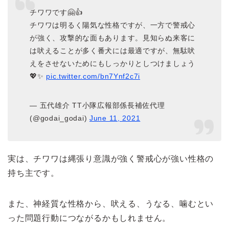
チワワです🤗👍
チワワは明るく陽気な性格ですが、一方で警戒心
が強く、攻撃的な面もあります。見知らぬ来客に
は吠えることが多く番犬には最適ですが、無駄吠
えをさせないためにもしっかりとしつけましょう
💖✨
pic.twitter.com/bn7Ynf2c7i
— 五代雄介 TT小隊広報部係長補佐代理
(@godai_godai)
June 11, 2021
実は、チワワは縄張り意識が強く警戒心が強い性格の
持ち主です。
また、神経質な性格から、吠える、うなる、噛むとい
った問題行動につながるかもしれません。