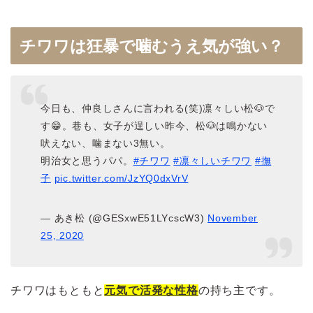
チワワは狂暴で噛むうえ気が強い？
今日も、仲良しさんに言われる(笑)凛々しい松🐶で
す😁。巷も、女子が逞しい昨今、松🐶は鳴かない
吠えない、噛まない3無い。
明治女と思うパパ。
#チワワ
#凛々しいチワワ
#撫
子
pic.twitter.com/JzYQ0dxVrV
— あき松 (@GESxwE51LYcscW3)
November
25, 2020
チワワはもともと
元気で活発な性格
の持ち主です。