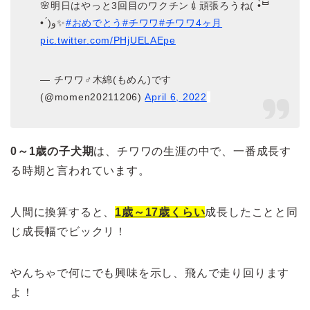
🌸明日はやっと3回目のワクチン💉頑張ろうね( •̀ᄇ
• ́)ﻭ✨
#おめでとう
#チワワ
#チワワ4ヶ月
pic.twitter.com/PHjUELAEpe
— チワワ♂木綿(もめん)です
(@momen20211206)
April 6, 2022
0～1歳の子犬期
は、チワワの生涯の中で、一番成長す
る時期と言われています。
人間に換算すると、
1歳～17歳くらい
成長したことと同
じ成長幅でビックリ！
やんちゃで何にでも興味を示し、飛んで走り回ります
よ！