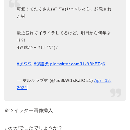
可愛くてたくさん(๑˘ ³˘๑)ﾁｭ～♡したら、顔隠され
た🤣
最近疲れてイライラしてるけど、明日から何年ぶ
り?!
4連休だ〜ヾ(〃^∇^)ﾉ
#チワワ
#保護犬
pic.twitter.com/l1k9BbETg6
— 💙ルルラブ💙 (@uo8kWi1xKZfOls1)
April 13,
2022
※ツイッター画像挿入
いかがでしたでしょうか？