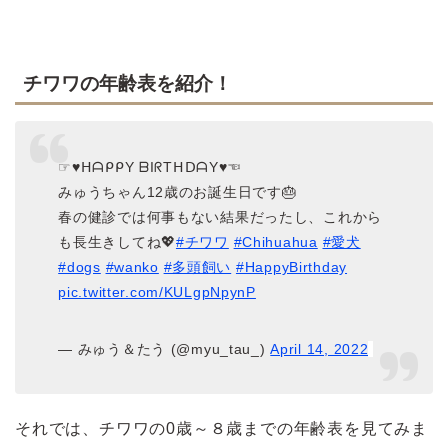
チワワの年齢表を紹介！
☞♥ᕼᗩᑭᑭY ᗷIᖇTᕼᗞᗩY♥☜
みゅうちゃん12歳のお誕生日です🎂
春の健診では何事もない結果だったし、これから
も長生きしてね💖
#チワワ
#Chihuahua
#愛犬
#dogs
#wanko
#多頭飼い
#HappyBirthday
pic.twitter.com/KULgpNpynP
— みゅう＆たう (@myu_tau_)
April 14, 2022
それでは、チワワの0歳～８歳までの年齢表を見てみま