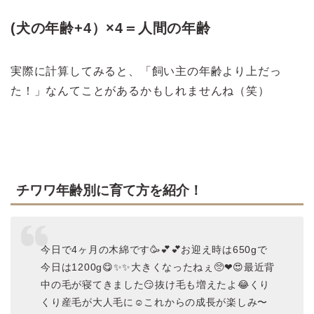
(犬の年齢+4）×4＝人間の年齢
実際に計算してみると、「飼い主の年齢より上だっ
た！」なんてことがあるかもしれませんね（笑）
チワワ年齢別に育て方を紹介！
今日で4ヶ月の木綿です🥳💕💕お迎え時は650gで
今日は1200g😋✨✨大きくなったねぇ🥺❤😍最近背
中の毛が寝てきました😏抜け毛も増えたよ😂くり
くり産毛が大人毛に☺️これからの成長が楽しみ〜