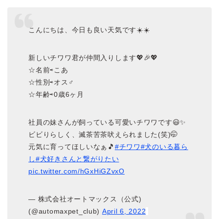
こんにちは、今日も良い天気です☀️☀️
新しいチワワ君が仲間入りします💖🎉💖
☆名前⇨こあ
☆性別⇨オス♂️
☆年齢⇨0歳6ヶ月
社員の妹さんが飼っている可愛いチワワです😃✨
ビビりらしく、滅茶苦茶吠えられました(笑)🤭
元気に育ってほしいなぁ🎵
#チワワ
#犬のいる暮ら
し
#犬好きさんと繋がりたい
pic.twitter.com/hGxHiGZvxO
— 株式会社オートマックス（公式)
(@automaxpet_club)
April 6, 2022