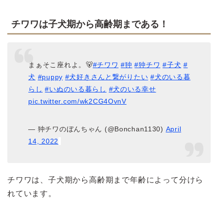
チワワは子犬期から高齢期まである！
まぁそこ座れよ。🐻
#チワワ
#狆
#狆チワ
#子犬
#
犬
#puppy
#犬好きさんと繋がりたい
#犬のいる暮
らし
#いぬのいる暮らし
#犬のいる幸せ
pic.twitter.com/wk2CG4OvnV
— 狆チワのぼんちゃん (@Bonchan1130)
April
14, 2022
チワワは、子犬期から高齢期まで年齢によって分けら
れています。