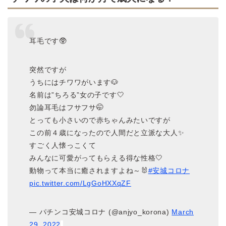
耳毛です🥸
突然ですが
うちにはチワワがいます🐶
名前は”ちろる”女の子です🤍
勿論耳毛はフサフサ🤭
とっても小さいので赤ちゃんみたいですが
この前４歳になったので人間だと立派な大人✨
すごく人懐っこくて
みんなに可愛がってもらえる得な性格🤍
動物って本当に癒されますよね～🐰
#安城コロナ
pic.twitter.com/LgGoHXXqZF
— パチンコ安城コロナ (@anjyo_korona)
March
29, 2022