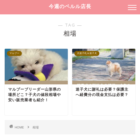
今週のペルル店長
― TAG ―
相場
マルプー
犬迷子札＆迷子犬
マルプーブリーダー山形県の
迷子犬に謝礼は必要？保護主
場所どこ？子犬の値段相場や
へ経費分の現金支払は必要？
安い販売業者も紹介！
HOME
相場