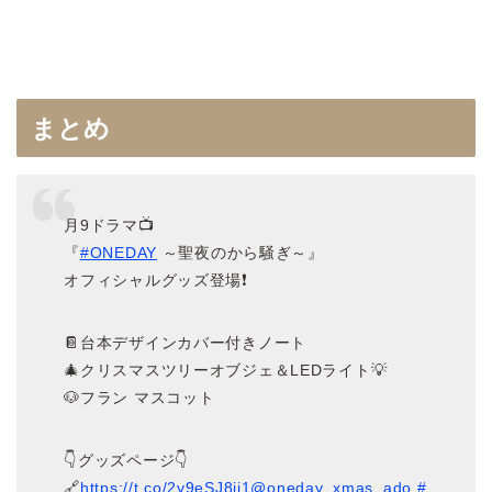
まとめ
月9ドラマ📺
『
#ONEDAY
～聖夜のから騒ぎ～』
オフィシャルグッズ登場❗️
📔台本デザインカバー付きノート
🎄クリスマスツリーオブジェ＆LEDライト💡
🐶フラン マスコット
👇グッズページ👇
🔗
https://t.co/2y9eSJ8ij1
@oneday_xmas_ado
#