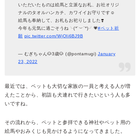
いただいたものは絵馬と立派なお札、お社オリジ
ナルのタオルハンカチ、カワイイお守りです☺️
絵馬も奉納して、お札もお祀りしました❣️
今年も元気に過ごそうね╰(*´︶`*)╯💗
#ペット祈
願
pic.twitter.com/WjOIi6BJ9B
— むぎちゃん🐶3歳🐶 (@pontamugi)
January
23, 2022
最近では、ペットも大切な家族の一員と考える人が増
えたことから、初詣も犬連れで行きたいという人も多
いですね。
その流れから、ペットと参拝できる神社やペット用の
絵馬やおみくじも見かけるようになってきました。