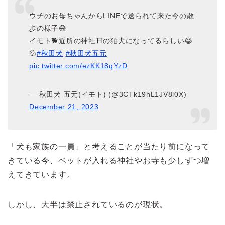
ウチのお母ちゃんからLINEで送られて来た今の散
歩の様子😅
イモト🐕近所の神社⛩️の狛犬になってるらしい😂
💦
#秋田犬
#秋田犬五元
pic.twitter.com/ezKK18qYzD
— 秋田犬 五元(イモト) (@3CTk19hL1JV8l0X)
December 21, 2023
「犬も家族の一員」と考えることが当たり前になって
きている今、ペットが入れる神社やお寺も少しずつ増
えてきています。
しかし、大半は禁止されているのが現状。