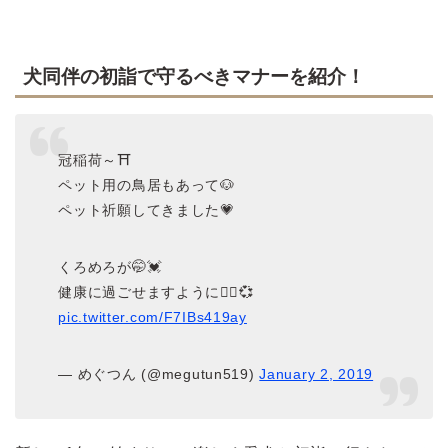
犬同伴の初詣で守るべきマナーを紹介！
冠稲荷～⛩
ペット用の鳥居もあって🐶
ペット祈願してきました💗
くろめろが🤭💓
健康に過ごせますように🙇‍♀️💞
pic.twitter.com/F7IBs419ay
— めぐつん (@megutun519)
January 2, 2019