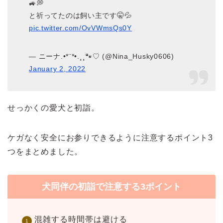
🚙💭
と祈ってたのは飼い主です🤫💦
pic.twitter.com/OvVWmsQs0Y
— ニーナ.•*¨*•.¸¸🐾♡ (@Nina_Husky0606)
January 2, 2022
せっかくの愛犬と初詣。
ケガなく安全にお参りできるように注意するポイント3
つをまとめました。
犬同伴の初詣で注意する3ポイント
混雑する時間帯は避ける