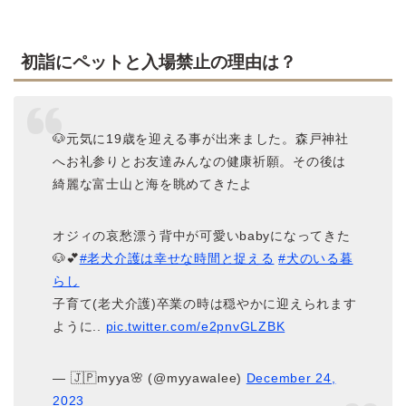
初詣にペットと入場禁止の理由は？
🐶元気に19歳を迎える事が出来ました。森戸神社
へお礼参りとお友達みんなの健康祈願。その後は
綺麗な富士山と海を眺めてきたよ
オジィの哀愁漂う背中が可愛いbabyになってきた
🐶💕
#老犬介護は幸せな時間と捉える
#犬のいる暮
らし
子育て(老犬介護)卒業の時は穏やかに迎えられます
ように..
pic.twitter.com/e2pnvGLZBK
— 🇯🇵myya🌸 (@myyawalee)
December 24,
2023