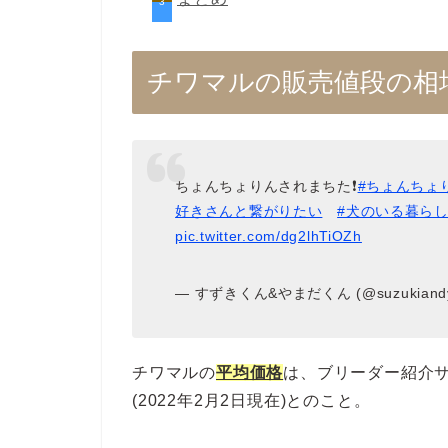
チワマルの販売値段の相
ちょんちょりんされまちた❗️
#ちょんちょ
好きさんと繋がりたい
#犬のいる暮ら
pic.twitter.com/dg2lhTiOZh
— すずきくん&やまだくん (@suzukiand
チワマルの
平均価格
は、ブリーダー紹介サ
(2022年2月2日現在)とのこと。