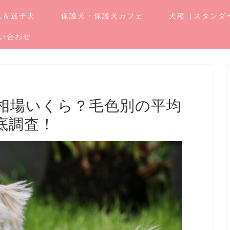
札＆迷子犬
保護犬・保護犬カフェ
犬種（スタンダ
い合わせ
相場いくら？毛色別の平均
底調査！