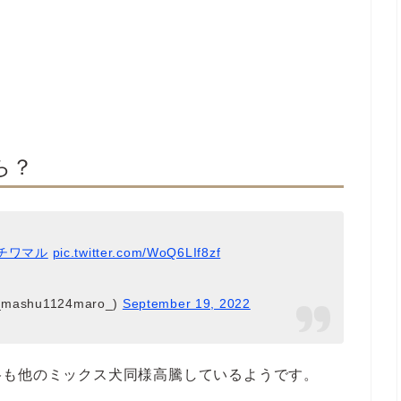
ら？
チワマル
pic.twitter.com/WoQ6LIf8zf
shu1124maro_)
September 19, 2022
格も他のミックス犬同様高騰しているようです。