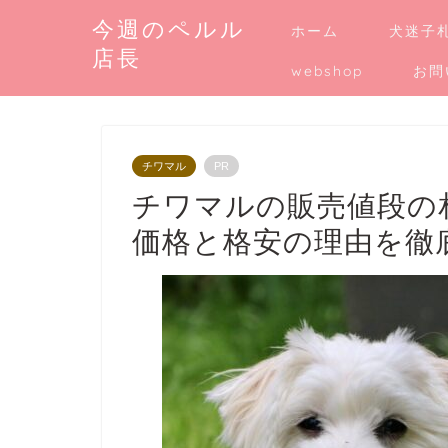
今週のペルル
ホーム
犬迷子
店長
webshop
お問
チワマル
PR
チワマルの販売値段の
価格と格安の理由を徹