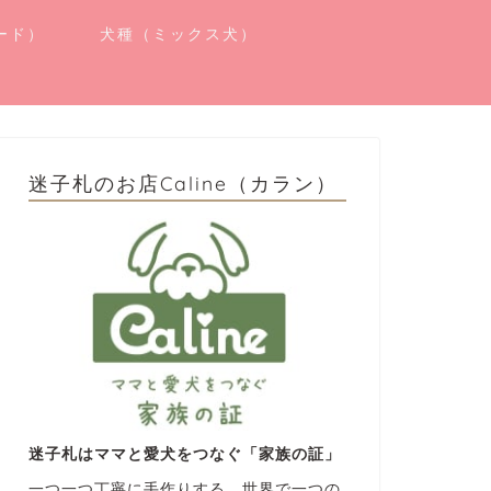
ード）
犬種（ミックス犬）
迷子札のお店Caline（カラン）
迷子札はママと愛犬をつなぐ「家族の証」
一つ一つ丁寧に手作りする、世界で一つの