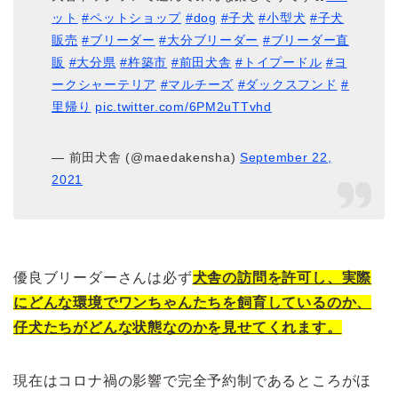
ット
#ペットショップ
#dog
#子犬
#小型犬
#子犬
販売
#ブリーダー
#大分ブリーダー
#ブリーダー直
販
#大分県
#杵築市
#前田犬舎
#トイプードル
#ヨ
ークシャーテリア
#マルチーズ
#ダックスフンド
#
里帰り
pic.twitter.com/6PM2uTTvhd
— 前田犬舎 (@maedakensha)
September 22,
2021
優良ブリーダーさんは必ず
犬舎の訪問を許可し、実際
にどんな環境でワンちゃんたちを飼育しているのか、
仔犬たちがどんな状態なのかを見せてくれます。
現在はコロナ禍の影響で完全予約制であるところがほ