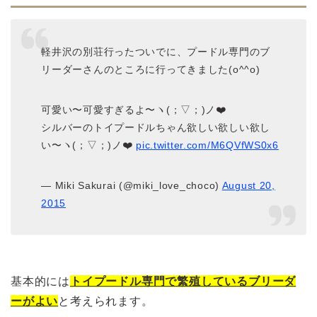
軽井沢の別荘行ったついでに、プードル専門のブ
リーダーさんのところに行ってきました(o^^o)
可愛い〜可愛すぎるよ〜ヽ(；▽；)ノ❤️
シルバーのトイプードルちゃん欲しい欲しい欲し
い〜ヽ(；▽；)ノ❤️
pic.twitter.com/M6QVfWS0x6
— Miki Sakurai (@miki_love_choco)
August 20,
2015
基本的には
トイプードル専門で繁殖しているブリーダ
ーがよい
と考えられます。