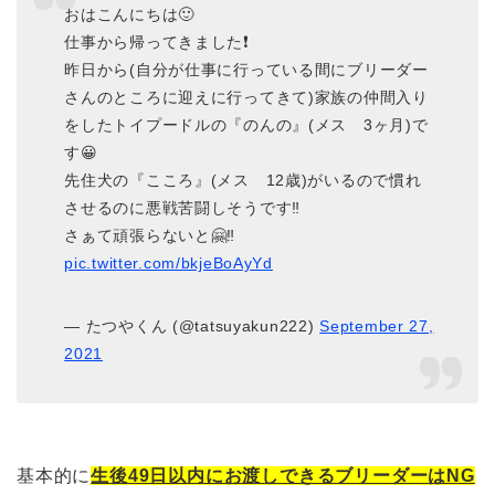
おはこんにちは🙂
仕事から帰ってきました❗
昨日から(自分が仕事に行っている間にブリーダー
さんのところに迎えに行ってきて)家族の仲間入り
をしたトイプードルの『のんの』(メス 3ヶ月)で
す😀
先住犬の『こころ』(メス 12歳)がいるので慣れ
させるのに悪戦苦闘しそうです‼️
さぁて頑張らないと🤗‼️
pic.twitter.com/bkjeBoAyYd
— たつやくん (@tatsuyakun222)
September 27,
2021
基本的に
生後49日以内にお渡しできるブリーダーはNG