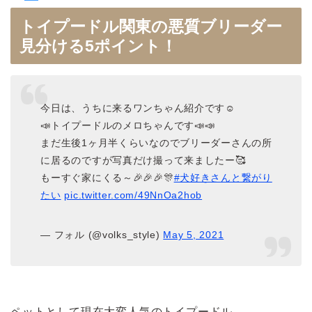
トイプードル関東の悪質ブリーダー
見分ける5ポイント！
今日は、うちに来るワンちゃん紹介です☺️
📣トイプードルのメロちゃんです📣📣
まだ生後1ヶ月半くらいなのでブリーダーさんの所
に居るのですが写真だけ撮って来ましたー🥰
もーすぐ家にくる～🎉🎉🎉🎊
#犬好きさんと繋がり
たい
pic.twitter.com/49NnOa2hob
— フォル (@volks_style)
May 5, 2021
ペットとして現在大変人気のトイプードル。