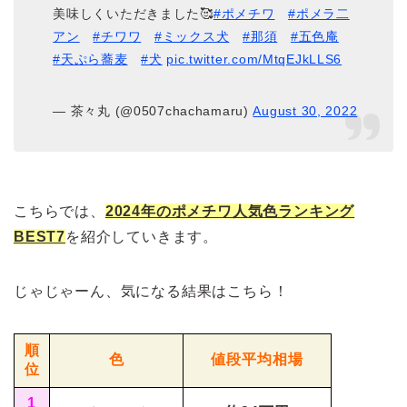
美味しくいただきました🥰
#ポメチワ
#ポメラ二
アン
#チワワ
#ミックス犬
#那須
#五色庵
#天ぷら蕎麦
#犬
pic.twitter.com/MtqEJkLLS6
— 茶々丸 (@0507chachamaru)
August 30, 2022
こちらでは、
2024年のポメチワ人気色ランキング
BEST7
を紹介していきます。
じゃじゃーん、気になる結果はこちら！
順
色
値段平均相場
位
1