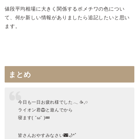
値段平均相場に大きく関係するポメチワの色につい
て、何か新しい情報がありましたら追記したいと思い
ます。
まとめ
今日も一日お疲れ様でした𓂃 ☕️𓈒𓏸
ライオン君🦁と遊んでから
寝ます( ˇωˇ )💤
皆さんおやすみなさい🌃🌙*ﾟ