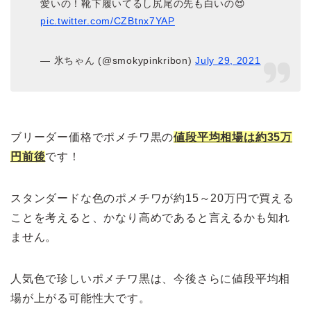
愛いの！靴下履いてるし尻尾の先も白いの😍
pic.twitter.com/CZBtnx7YAP
— 氷ちゃん (@smokypinkribon)
July 29, 2021
ブリーダー価格でポメチワ黒の
値段平均相場は約35万
円前後
です！
スタンダードな色のポメチワが約15～20万円で買える
ことを考えると、かなり高めであると言えるかも知れ
ません。
人気色で珍しいポメチワ黒は、今後さらに値段平均相
場が上がる可能性大です。