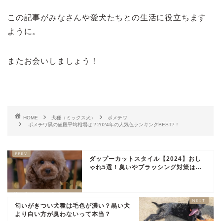
この記事がみなさんや愛犬たちとの生活に役立ちます
ように。
またお会いしましょう！
HOME
犬種（ミックス犬）
ポメチワ
ポメチワ黒の値段平均相場は？2024年の人気色ランキングBEST7！
ダップーカットスタイル【2024】おし
ゃれ5選！臭いやブラッシング対策は...
匂いがきつい犬種は毛色が濃い？黒い犬
より白い方が臭わないって本当？