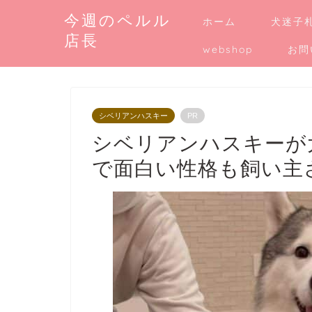
今週のペルル
ホーム
犬迷子
店長
webshop
お問
シベリアンハスキー
PR
シベリアンハスキーが
で面白い性格も飼い主