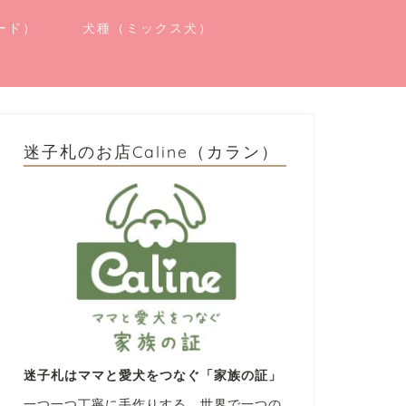
ード）
犬種（ミックス犬）
迷子札のお店Caline（カラン）
迷子札はママと愛犬をつなぐ「家族の証」
一つ一つ丁寧に手作りする、世界で一つの