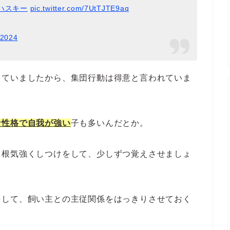
ハスキー
pic.twitter.com/7UtTJTE9aq
 2024
していましたから、集団行動は得意と言われていま
な性格
で自我が強い
子も多いんだとか。
、根気強くしつけをして、少しずつ覚えさせましょ
をして、飼い主との主従関係をはっきりさせておく