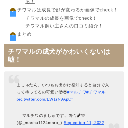
る！
チワマルは成長で顔が変わるか画像でcheck！
チワマルの成長を画像でcheck！
チワマル飼い主さんの口コミ紹介！
まとめ
チワマルの成犬がかわいくないは
嘘！
ましゅたん、いつもお出かけ察知すると自分で入
って待ってるの可愛い🥹🥹
#マルチワ
#チワマル
pic.twitter.com/EW1rN9ApCf
— マルチワのましゅです。마슈🦖💛
(@_mashu1124maro_)
September 11, 2022