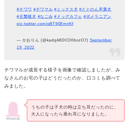
#チワワ
#チワマル
#ミックス犬
#ととのん卒業犬
#元繁殖犬
#なごみ
#ドッグカフェ
#ポメラニアン
pic.twitter.com/pBT90EmnKf
— かおりん (@kadqA8DCO0bozO7)
September
19, 2022
チワマルが成長する様子を画像で確認しましたが、み
なさんのお宅の子はどうだったのか、口コミも調べて
みました。
うちの子は子犬の時は立ち耳だったのに、
大人になったら垂れ耳になりました。
40代会社員