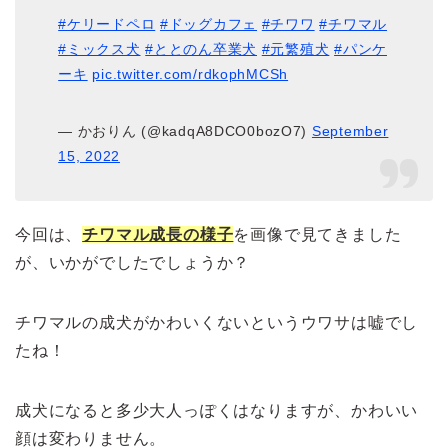
#ケリードペロ
#ドッグカフェ
#チワワ
#チワマル
#ミックス犬
#ととのん卒業犬
#元繁殖犬
#パンケ
ーキ
pic.twitter.com/rdkophMCSh
— かおりん (@kadqA8DCO0bozO7)
September
15, 2022
今回は、
チワマル成長の様子
を画像で見てきました
が、いかがでしたでしょうか？
チワマルの成犬がかわいくないというウワサは嘘でし
たね！
成犬になると多少大人っぽくはなりますが、かわいい
顔は変わりません。