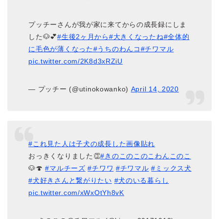
プッチーさんが我が家に来てからの成長録にしま
した🐶💕
#生後2ヶ月から
#大きくなったね
#全体的
に毛色が薄くなった
#うちのわんコ
#チワマル
pic.twitter.com/2K8d3xRZiU
— プッチー (@utinokowanko)
April 14, 2020
#これ見た人は子犬の成長した画像貼れ
おっきくなりました👏
#きのこのこのこわんこのこ
🐶🍄
#マルチーズ
#チワワ
#チワマル
#ミックス犬
#犬好きさんと繋がりたい
#犬のいる暮らし
pic.twitter.com/xWxOtYh8vK