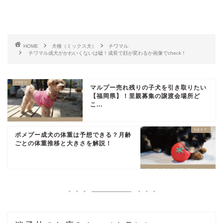
HOME
犬種（ミックス犬）
チワマル
チワマル成犬がかわいくないは嘘！成長で顔が変わるか画像でcheck！
マルプー売れ残りの子犬を引き取りたい
【福岡県】！里親募集の譲渡会場所ど
こ...
ポメプー成犬の体重は予想できる？月齢
ごとの体重推移と大きさを解説！