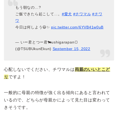
もう朝なの…?
ご飯できたら起こして…。
#愛犬
#チワマル
#チワ
ワ
今日は何しよう😃✨
pic.twitter.com/6YVB41w0uB
— いー君とつー君🐄ushigarapan🍞
(@TSUBUkunEkun)
September 15, 2022
心配しないでください、チワマルは
両親のいいとこど
り
ですよ！
一般的に母親の特徴が強く出る傾向にあると言われて
いるので、どちらが母親かによって見た目は変わって
きそうです。