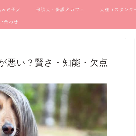
札＆迷子犬
保護犬・保護犬カフェ
犬種（スタンダ
い合わせ
が悪い？賢さ・知能・欠点