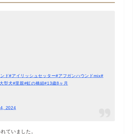
ウンド
#アイリッシュセッター
#アフガンハウンドmix
#
#大型犬
#里親
#虹の橋組
#13歳8ヶ月
4, 2024
われていました。