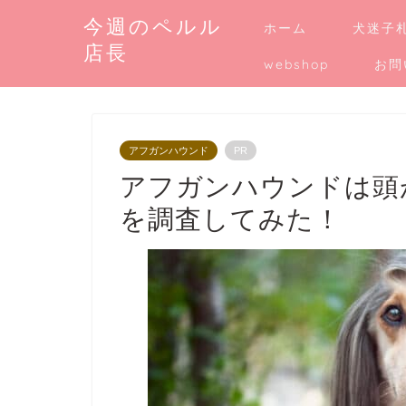
今週のペルル
ホーム
犬迷子
店長
webshop
お問
アフガンハウンド
PR
アフガンハウンドは頭
を調査してみた！