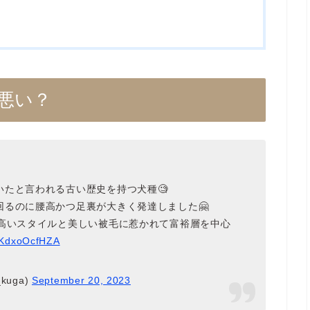
悪い？
たと言われる古い歴史を持つ犬種🧐
るのに腰高かつ足裏が大きく発達しました🤗
品高いスタイルと美しい被毛に惹かれて富裕層を中心
m/KdxoOcfHZA
kuga)
September 20, 2023