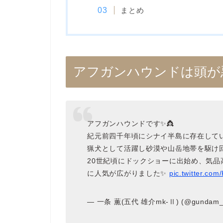
まとめ
アフガンハウンドは頭が
アフガンハウンドです✨👸
紀元前四千年頃にシナイ半島に存在してい
猟犬として活躍し砂漠や山岳地帯を駆け回
20世紀頃にドックショーに出始め、気
に人気が広がりました✨
pic.twitter.co
— 一条 薫(五代 雄介mk-Ⅱ) (@gundam_