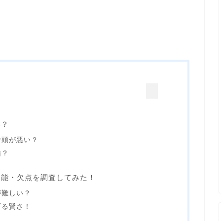
い？
番頭が悪い？
猫？
知能・欠点を調査してみた！
が難しい？
ずる賢さ！