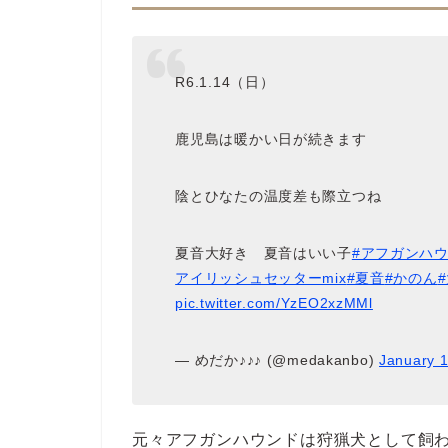
R6.1.14（日）
鹿児島は暖かい日が続きます
陰とひなたの温度差も際立つね
夏音大好き 夏音はいい子
#アフガンハ
アイリッシュセッターmix
#夏音
#かのん
pic.twitter.com/YzEO2xzMMl
— めだか♪♪♪ (@medakanbo)
January 1
元々アフガンハウンドは狩猟犬として飼