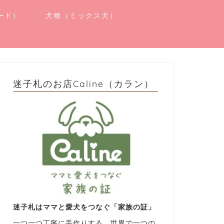
ード）
犬種（ミックス犬）
迷子札のお店Caline（カラン）
迷子札はママと愛犬をつなぐ「家族の証」
一つ一つ丁寧に手作りする、世界で一つの